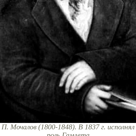
П. Мочалов (1800-1848). В 1837 г. исполнял
роль Гамлета