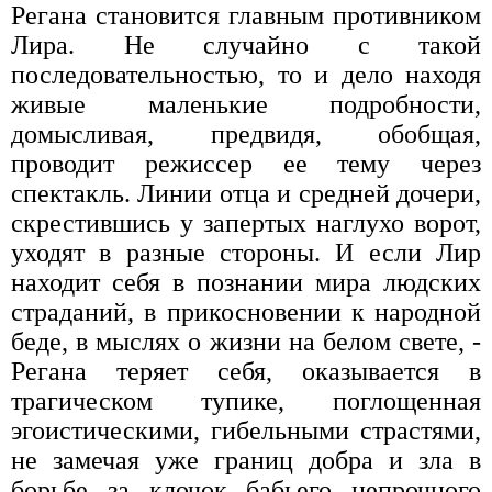
Регана становится главным противником
Лира. Не случайно с такой
последовательностью, то и дело находя
живые маленькие подробности,
домысливая, предвидя, обобщая,
проводит режиссер ее тему через
спектакль. Линии отца и средней дочери,
скрестившись у запертых наглухо ворот,
уходят в разные стороны. И если Лир
находит себя в познании мира людских
страданий, в прикосновении к народной
беде, в мыслях о жизни на белом свете, -
Регана теряет себя, оказывается в
трагическом тупике, поглощенная
эгоистическими, гибельными страстями,
не замечая уже границ добра и зла в
борьбе за клочок бабьего непрочного