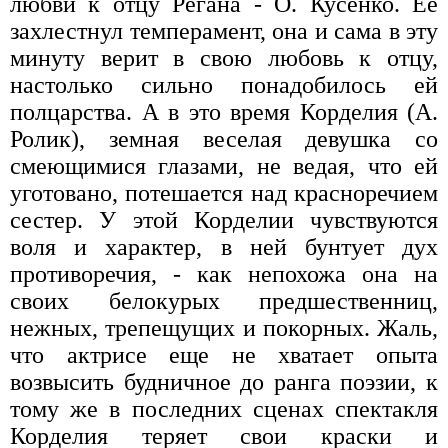
любви к отцу Регана - О. Кусенко. Ее
захлестнул темперамент, она и сама в эту
минуту верит в свою любовь к отцу,
настолько сильно понадобилось ей
полцарства. А в это время Корделия (А.
Ролик), земная веселая девушка со
смеющимися глазами, не ведая, что ей
уготовано, потешается над красноречием
сестер. У этой Корделии чувствуются
воля и характер, в ней бунтует дух
противоречия, - как непохожа она на
своих белокурых предшественниц,
нежных, трепещущих и покорных. Жаль,
что актрисе еще не хватает опыта
возвысить будничное до ранга поэзии, к
тому же в последних сценах спектакля
Корделия теряет свои краски и