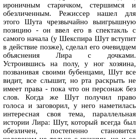
ироничным старичком, стершимся и
обезличенным. Режиссер нашел для
этого Шута чрезвычайно выигрышную
позицию - он ввел его в спектакль с
самого начала (у Шекспира Шут вступит
в действие позже), сделал его очевидцем
объяснения Лира с дочками.
Устроившись на полу, у ног хозяина,
позванивая своими бубенцами, Шут все
видит, все слышит, но рта раскрыть не
имеет права - пока что он персонаж без
слов. Когда же Шут получил право
голоса и заговорил, у него наметилась
интересная своя тема, параллельная
истории Лира: Шут, который всегда был
обезличен, постепенно становится
человеком не только с чужими, но и со